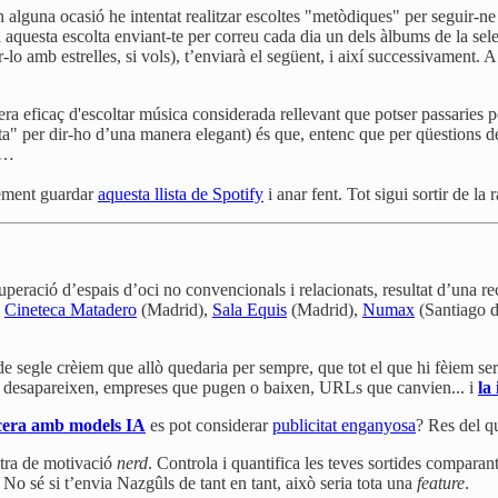
en alguna ocasió he intentat realitzar escoltes "metòdiques" per seguir-n
ita aquesta escolta enviant-te per correu cada dia un dels àlbums de la se
lo amb estrelles, si vols), t’enviarà el següent, i així successivament. A
a eficaç d'escoltar música considerada rellevant que potser passaries pe
ta" per dir-ho d’una manera elegant) és que, entenc que per qüestions de
xt…
ement guardar
aquesta llista de Spotify
i anar fent. Tot sigui sortir de la
cuperació d’espais d’oci no convencionals i relacionats, resultat d’una r
,
Cineteca Matadero
(Madrid),
Sala Equis
(Madrid),
Numax
(Santiago 
segle crèiem que allò quedaria per sempre, que tot el que hi fèiem seria 
e desapareixen, empreses que pugen o baixen, URLs que canvien... i
la
era amb models IA
es pot considerar
publicitat enganyosa
? Res del qu
xtra de motivació
nerd
. Controla i quantifica les teves sortides compar
No sé si t’envia Nazgûls de tant en tant, això seria tota una
feature
.