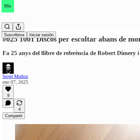
Suscribirse
Iniciar sesión
#025 1001 Discos per escoltar abans de mo
Fa 25 anys del llibre de referència de Robert Dimery i 
Sergi Muñoz
ene 07, 2025
9
4
Compartir