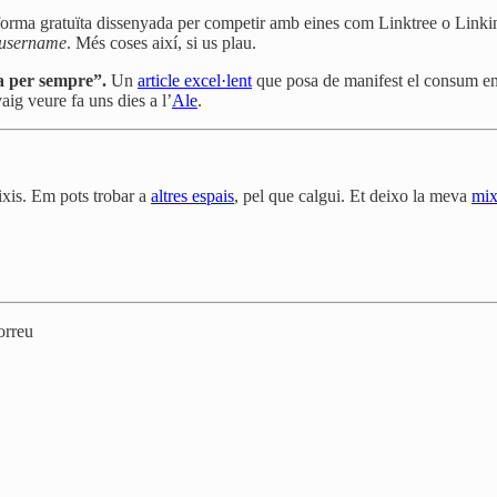
forma gratuïta dissenyada per competir amb eines com Linktree o Linkinbio
/username
. Més coses així, si us plau.
a per sempre”.
Un
article excel·lent
que posa de manifest el consum ener
aig veure fa uns dies a l’
Ale
.
eixis. Em pots trobar a
altres espais
, pel que calgui. Et deixo la meva
mix
orreu