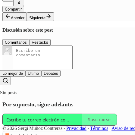
4
Compartir
Anterior
Siguiente
Discusión sobre este post
Comentarios
Restacks
Lo mejor de
Último
Debates
Sin posts
Por supuesto, sigue adelante.
Suscribirse
© 2026 Sergi Muñoz Contreras
·
Privacidad
∙
Términos
∙
Aviso de re