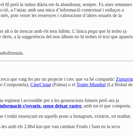
e el fil però la rutina diària em fa abandonar, sempre. Fa unes setmanes
lecció, a l’atzar, amb una mica d’informació contextual i enllaços a
 més, pots veure les ressenyes i valoracions d’altres usuaris de la
r alt o de trencar amb els teus hàbits. L’única
pega
que hi trobo (a
 drets, a la suggerència del nou àlbum no hi trobes el text que apareix
 radiofòrmula.
ecerca que vaig fer per un projecte i crec que va bé compartir:
Zumzeig
de Compostela),
CineCiutat
(Palma) o el
Teatre Mundial
(La Bisbal de
registrat i accessible per a les generacions futures però ara ja
 informació s’esvaeix, sense deixar rastre
,
amb tot el que comporta.
e t’estàn ensenyant en aquells posts a Instagram, existeix, en realitat.
ant-les amb els 2.864 km que van caminar Frodo i Sam en la seva