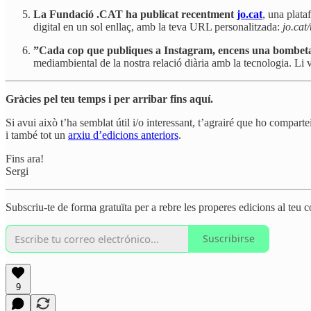
La Fundació .CAT ha publicat recentment
jo.cat
, una plata
digital en un sol enllaç, amb la teva URL personalitzada:
jo.cat
”Cada cop que publiques a Instagram, encens una bombet
mediambiental de la nostra relació diària amb la tecnologia. Li v
Gràcies pel teu temps i per arribar fins aquí.
Si avui això t’ha semblat útil i/o interessant, t’agrairé que ho compart
i també tot un
arxiu d’edicions anteriors
.
Fins ara!
Sergi
Subscriu-te de forma gratuïta per a rebre les properes edicions al teu c
Suscribirse
9