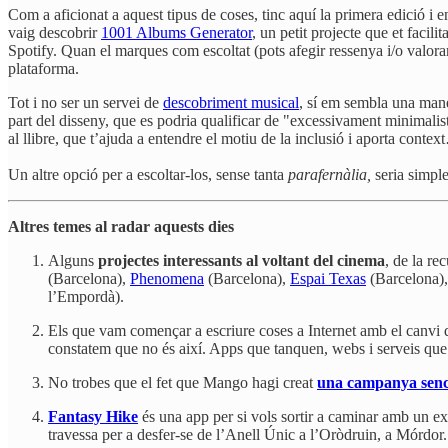
Com a aficionat a aquest tipus de coses, tinc aquí la primera edició i 
vaig descobrir
1001 Albums Generator
, un petit projecte que et facil
Spotify. Quan el marques com escoltat (pots afegir ressenya i/o valorar-
plataforma.
Tot i no ser un servei de
descobriment musical
, sí em sembla una maner
part del disseny, que es podria qualificar de "excessivament minimalis
al llibre, que t’ajuda a entendre el motiu de la inclusió i aporta conte
Un altre opció per a escoltar-los, sense tanta
parafernàlia,
seria simpl
Altres temes al radar aquests dies
Alguns
projectes interessants al voltant del cinema
, de la re
(Barcelona),
Phenomena
(Barcelona),
Espai Texas
(Barcelona)
l’Empordà).
Els que vam començar a escriure coses a Internet amb el canvi de 
constatem que no és així. Apps que tanquen, webs i serveis qu
No trobes que el fet que Mango hagi creat
una campanya senc
Fantasy Hike
és una app per si vols sortir a caminar amb un e
travessa per a desfer-se de l’Anell Únic a l’Oròdruin, a Mórdor. 