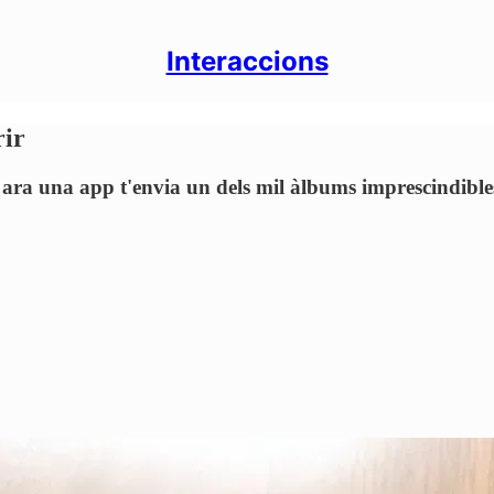
Interaccions
rir
ara una app t'envia un dels mil àlbums imprescindibles c