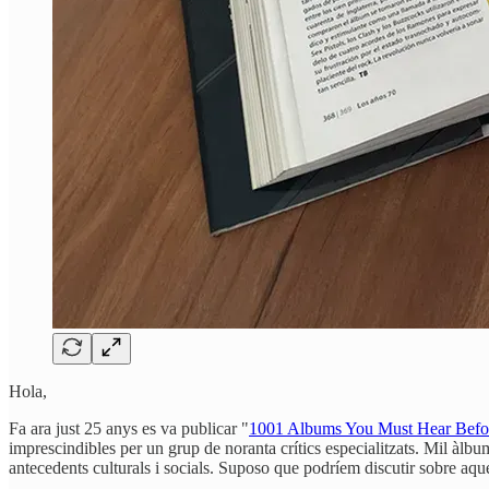
Hola,
Fa ara just 25 anys es va publicar "
1001 Albums You Must Hear Befo
imprescindibles per un grup de noranta crítics especialitzats. Mil àlb
antecedents culturals i socials. Suposo que podríem discutir sobre aqu