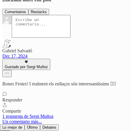
Comentarios
Restacks
Gabriel Salvadó
Dec 17, 2024
Gustado por Sergi Muñoz
Bones Festes! I realment els enllaços són interessantíssims 👌🏻
Responder
Compartir
1 respuesta de Sergi Muñoz
Un comentario más...
Lo mejor de
Último
Debates