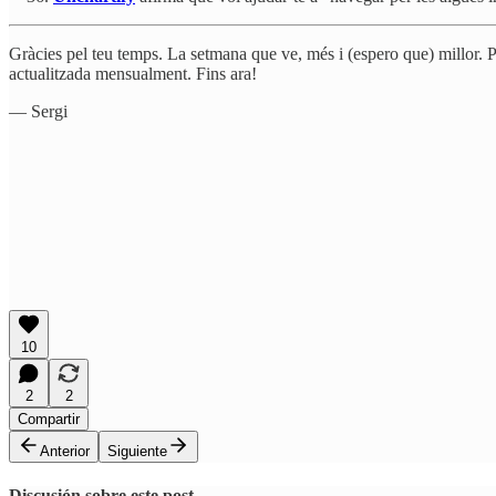
Gràcies pel teu temps. La setmana que ve, més i (espero que) millor. 
actualitzada mensualment. Fins ara!
— Sergi
10
2
2
Compartir
Anterior
Siguiente
Discusión sobre este post