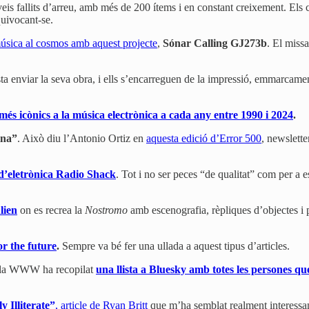
rveis fallits d’arreu, amb més de 200 ítems i en constant creixement. Els
quivocant-se.
úsica al cosmos amb aquest projecte
,
Sónar Calling GJ273b
. El missa
a enviar la seva obra, i ells s’encarreguen de la impressió, emmarcament,
més icònics a la música electrònica a cada any entre 1990 i 2024
.
ina”
. Això diu l’Antonio Ortiz en
aquesta edició d’Error 500
, newslette
s d’eletrònica Radio Shack
. Tot i no ser peces “de qualitat” com per a 
lien
on es recrea la
Nostromo
amb escenografia, rèpliques d’objectes i p
or the future
.
Sempre va bé fer una ullada a aquest tipus d’articles.
de la WWW ha recopilat
una llista a Bluesky amb totes les persones qu
 Illiterate”
, article de Ryan Britt
que m’ha semblat realment interessant