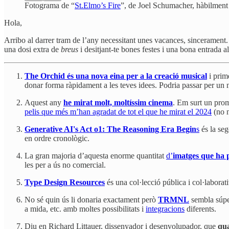
Fotograma de “
St.Elmo’s Fire
”, de Joel Schumacher, hàbilment 
Hola,
Arribo al darrer tram de l’any necessitant unes vacances, sincerament
una dosi extra de
breus
i desitjant-te bones festes i una bona entrada 
The Orchid és una nova eina per a la creació musical
i prim
donar forma ràpidament a les teves idees. Podria passar per un
Aquest any
he mirat molt, moltíssim cinema
. Em surt un prom
pelis que més m’han agradat de tot el que he mirat el 2024
(no n
Generative AI's Act o1: The Reasoning Era Begin
s
és la seg
en ordre cronològic.
La gran majoria d’aquesta enorme quantitat
d’
imatges que ha 
les per a ús no comercial.
Type Design Resources
és una col·lecció pública i col·laborati
No sé quin ús li donaria exactament però
TRMNL
sembla súper
a mida, etc. amb moltes possibilitats i
integracions
diferents.
Diu en Richard Littauer, dissenyador i desenvolupador, que
qua