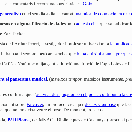
ls seus comentaris i recomanacions. Gràcies,
Goio
.
 generativa
en el seu dia a dia ha causat
una mica de conmoció en els se
esos en alguna filtració de dades
amb
aquesta eina
que va publicar f
de Zara Picken.
osta de l’Arthur Perret, investigador i profesor universitari, a
la publicac
. hi ha hagut sempre, però ara sembla que
hi ha qui s’hi apunta per que 
9 i 2012 a YouTube mitjançant la funció una funció de l’app Fotos de l’
mant el panorama musical
,
(mateixos
tempos
, mateixos instruments,
pre
a es confirma que l’
activitat dels jugadors en el joc ha contribuït a la 
ncionant sobre
Farcaster
, un protocol creat per
dos ex-Coinbase
que faci
 el que no em deixa veure el bosc. De moment, jo passo.
alà,
Pèl i Ploma
,
del MNAC i Biblioteques de Catalunya (presentat per