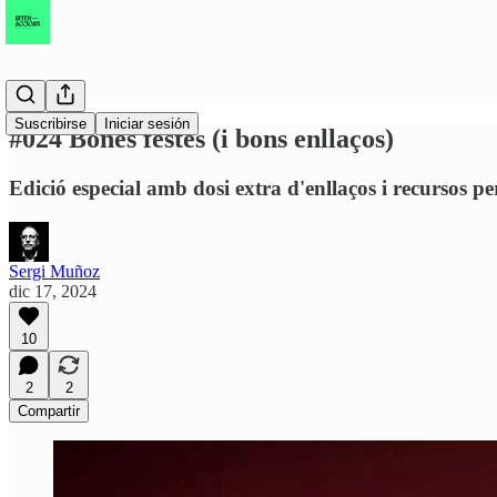
Suscribirse
Iniciar sesión
#024 Bones festes (i bons enllaços)
Edició especial amb dosi extra d'enllaços i recursos p
Sergi Muñoz
dic 17, 2024
10
2
2
Compartir