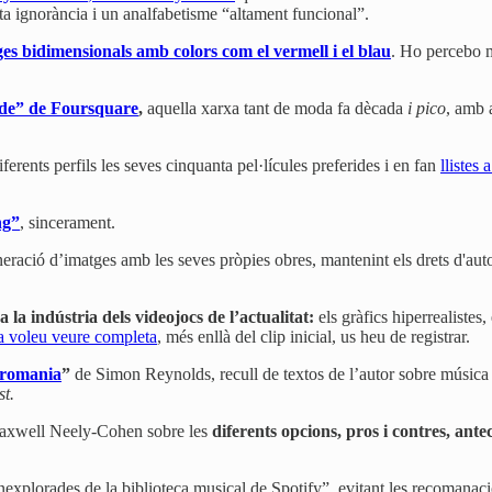
ta ignorància i un analfabetisme “altament funcional”.
es bidimensionals amb colors com el vermell i el blau
. Ho percebo m
ide” de Foursquare
,
aquella xarxa tant de moda fa dècada
i pico
, amb 
rents perfils les seves cinquanta pel·lícules preferides i en fan
llistes
ng”
, sincerament.
eració d’imatges amb les seves pròpies obres, mantenint els drets d'auto
 la indústria dels videojocs de l’actualitat:
els gràfics hiperrealistes, 
la voleu veure completa
, més enllà del clip inicial, us heu de registrar.
romania
”
de Simon Reynolds, recull de textos de l’autor sobre música
st.
 Maxwell Neely-Cohen sobre les
diferents opcions, pros i contres, ante
nexplorades de la biblioteca musical de Spotify”, evitant les recomanaci