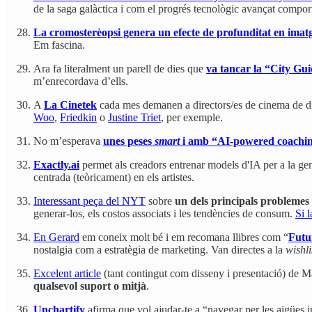
de la saga galàctica i com el progrés tecnològic avançat compor
La cromosterèopsi genera un efecte de profunditat en imatg
Em fascina.
Ara fa literalment un parell de dies que
va tancar la “City Gu
m’enrecordava d’ells.
A
La Cinetek
cada mes demanen a directors/es de cinema de dife
Woo
,
Friedkin
o
Justine Triet
, per exemple.
No m’esperava
unes peses
smart
i amb “AI-powered coachi
Exactly.ai
permet als creadors entrenar models d'IA per a la gen
centrada (teòricament) en els artistes.
Interessant peça del NYT
sobre
un dels principals problemes a
generar-los, els costos associats i les tendències de consum.
Si 
En Gerard
em coneix molt bé i em recomana llibres com “
Futu
nostalgia com a estratègia de marketing. Van directes a la
wishli
Excelent article
(tant contingut com disseny i presentació) de
qualsevol suport o mitjà
.
Unchartify
afirma que vol ajudar-te a “navegar per les aigües i