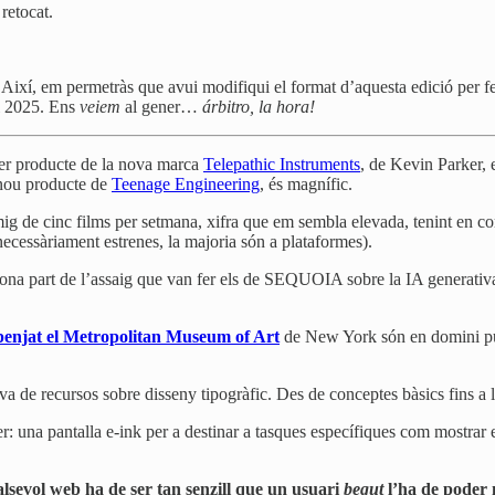
retocat.
. Així, em permetràs que avui modifiqui el format d’aquesta edició per 
al 2025. Ens
veiem
al gener…
árbitro, la hora!
er producte de la nova marca
Telepathic Instruments
, de Kevin Parker, 
 nou producte de
Teenage Engineering
, és magnífic.
ig de cinc films per setmana, xifra que em sembla elevada, tenint en 
ecessàriament estrenes, la majoria són a plataformes).
ona part de l’assaig que van fer els de SEQUOIA sobre la IA generativa, 
penjat el Metropolitan Museum of Art
de New York són en domini públ
va de recursos sobre disseny tipogràfic. Des de conceptes bàsics fins a la
: una pantalla e-ink per a destinar a tasques específiques com mostrar 
lsevol web ha de ser tan senzill que un usuari
begut
l’ha de poder 