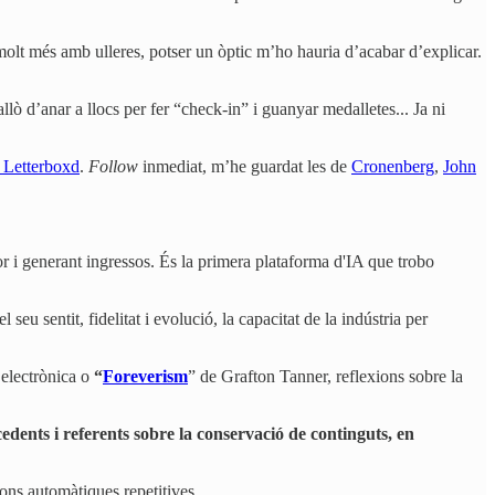
olt més amb ulleres, potser un òptic m’ho hauria d’acabar d’explicar.
allò d’anar a llocs per fer “check-in” i guanyar medalletes... Ja ni
 a Letterboxd
.
Follow
inmediat, m’he guardat les de
Cronenberg
,
John
r i generant ingressos. És la primera plataforma d'IA que trobo
el seu sentit, fidelitat i evolució, la capacitat de la indústria per
 electrònica o
“
Foreverism
” de Grafton Tanner, reflexions sobre la
cedents i referents sobre la conservació de continguts, en
ons automàtiques repetitives.