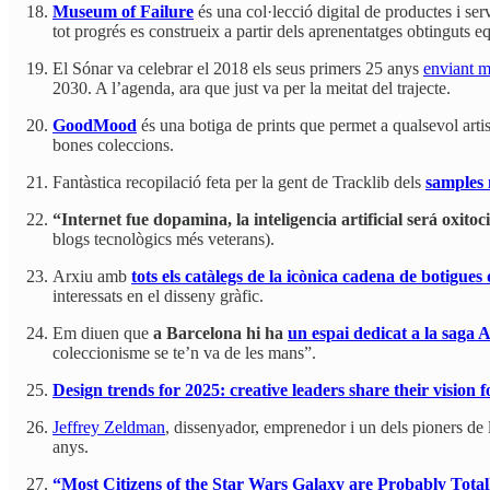
Museum of Failure
és una col·lecció digital de productes i se
tot progrés es construeix a partir dels aprenentatges obtinguts e
El Sónar va celebrar el 2018 els seus primers 25 anys
enviant m
2030. A l’agenda, ara que just va per la meitat del trajecte.
GoodMood
és una botiga de prints que permet a qualsevol artist
bones coleccions.
Fantàstica recopilació feta per la gent de Tracklib dels
samples 
“Internet fue dopamina, la inteligencia artificial será oxitoc
blogs tecnològics més veterans).
Arxiu amb
tots els catàlegs de la icònica cadena de botigue
interessats en el disseny gràfic.
Em diuen que
a Barcelona hi ha
un espai dedicat a la saga A
coleccionisme se te’n va de les mans”.
Design trends for 2025: creative leaders share their vision f
Jeffrey Zeldman
, dissenyador, emprenedor i un dels pioners 
anys.
“Most Citizens of the Star Wars Galaxy are Probably Totally