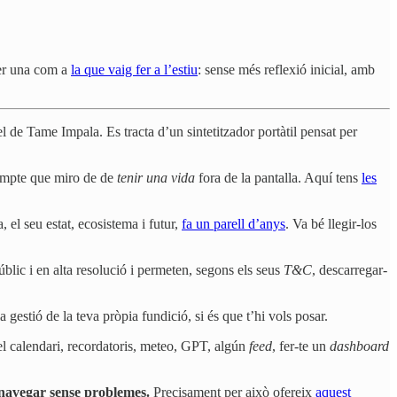
fer una com a
la que vaig fer a l’estiu
: sense més reflexió inicial, amb
el de Tame Impala. Es tracta d’un sintetitzador portàtil pensat per
compte que miro de de
tenir una vida
fora de la pantalla. Aquí tens
les
el seu estat, ecosistema i futur,
fa un parell d’anys
. Va bé llegir-los
ic i en alta resolució i permeten, segons els seus
T&C
, descarregar-
 gestió de la teva pròpia fundició, si és que t’hi vols posar.
el calendari, recordatoris, meteo, GPT, algún
feed
, fer-te un
dashboard
navegar sense problemes.
Precisament per això ofereix
aquest