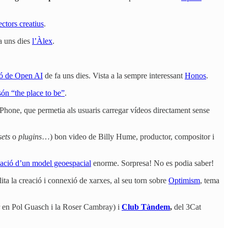
ctors creatius
.
a uns dies
l’Àlex
.
ió de Open AI
de fa uns dies. Vista a la sempre interessant
Honos
.
són “the place to be”
.
iPhone, que permetia als usuaris carregar vídeos directament sense
sets
o
plugins
…) bon video de Billy Hume, productor, compositor i
creació d’un model geoespacial
enorme. Sorpresa! No es podia saber!
lita la creació i connexió de xarxes, al seu torn sobre
Optimism
, tema
 en Pol Guasch i la Roser Cambray) i
Club Tàndem
,
del 3Cat